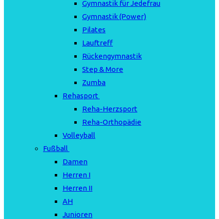
Gymnastik für Jedefrau
Gymnastik (Power)
Pilates
Lauftreff
Rückengymnastik
Step & More
Zumba
Rehasport
Reha-Herzsport
Reha-Orthopädie
Volleyball
Fußball
Damen
Herren I
Herren II
AH
Junioren