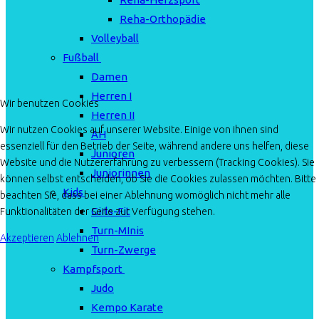
Reha-Orthopädie
Volleyball
Fußball
Damen
Herren I
Wir benutzen Cookies
Herren II
Wir nutzen Cookies auf unserer Website. Einige von ihnen sind
AH
essenziell für den Betrieb der Seite, während andere uns helfen, diese
Junioren
Website und die Nutzererfahrung zu verbessern (Tracking Cookies). Sie
Juniorinnen
können selbst entscheiden, ob Sie die Cookies zulassen möchten. Bitte
Kids
beachten Sie, dass bei einer Ablehnung womöglich nicht mehr alle
Girls-Fit
Funktionalitäten der Seite zur Verfügung stehen.
Turn-MInis
Akzeptieren
Ablehnen
Turn-Zwerge
Kampfsport
Judo
Kempo Karate