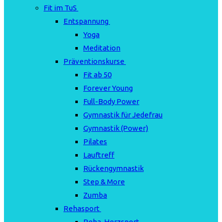
Fit im TuS
Entspannung
Yoga
Meditation
Präventionskurse
Fit ab 50
Forever Young
Full-Body Power
Gymnastik für Jedefrau
Gymnastik (Power)
Pilates
Lauftreff
Rückengymnastik
Step & More
Zumba
Rehasport
Reha-Herzsport