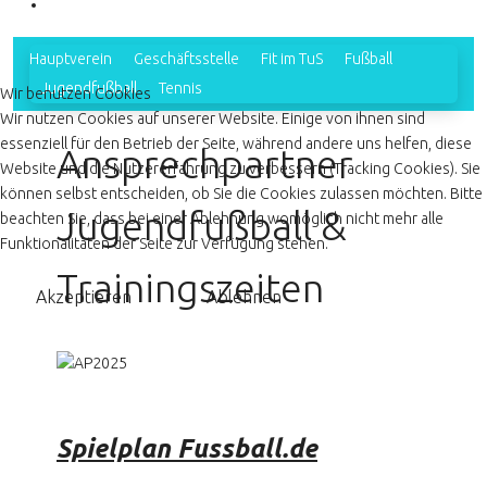
Hauptverein
Geschäftsstelle
Fit im TuS
Fußball
Jugendfußball
Tennis
Wir benutzen Cookies
Wir nutzen Cookies auf unserer Website. Einige von ihnen sind
essenziell für den Betrieb der Seite, während andere uns helfen, diese
Ansprechpartner
Website und die Nutzererfahrung zu verbessern (Tracking Cookies). Sie
können selbst entscheiden, ob Sie die Cookies zulassen möchten. Bitte
Jugendfußball &
beachten Sie, dass bei einer Ablehnung womöglich nicht mehr alle
Funktionalitäten der Seite zur Verfügung stehen.
Trainingszeiten
Akzeptieren
Ablehnen
Spielplan Fussball.de