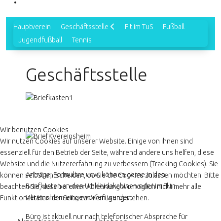
Hauptverein
Geschäftsstelle
Fit im TuS
Fußball
Jugendfußball
Tennis
Geschäftsstelle
Wir benutzen Cookies
Wir nutzen Cookies auf unserer Website. Einige von ihnen sind
essenziell für den Betrieb der Seite, während andere uns helfen, diese
Website und die Nutzererfahrung zu verbessern (Tracking Cookies). Sie
Anträge, Formulare usw. können gerne in den
können selbst entscheiden, ob Sie die Cookies zulassen möchten. Bitte
Briefkasten an den Umkleidekabinen oder im Flur
beachten Sie, dass bei einer Ablehnung womöglich nicht mehr alle
Vereinsheim eingeworfen werden.
Funktionalitäten der Seite zur Verfügung stehen.
Büro ist aktuell nur nach telefonischer Absprache für