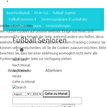
Beachvolleyball
Fit im TuS
Fußball Jugend
Fußball Senioren
Vereinsspielpläne (Fussball.de)
Wir benutzen Cookies
Tennisplätze
Sauna
Veranstaltungen
Wir nutzen Cookies auf unserer Website. Einige von ihnen sind
essenziell für den Betrieb der Seite, während andere uns helfen, diese
Fußball Senioren
Website und die Nutzererfahrung zu verbessern (Tracking Cookies). Sie
können selbst entscheiden, ob Sie die Cookies zulassen möchten. Bitte
beachten Sie, dass bei einer Ablehnung womöglich nicht mehr alle
Funktionalitäten der Seite zur Verfügung stehen.
Nach Jahr
Nach Monat
Akzeptieren
Ablehnen
Nach Woche
Heute
Gehe zu Monat
Gehe zu Monat