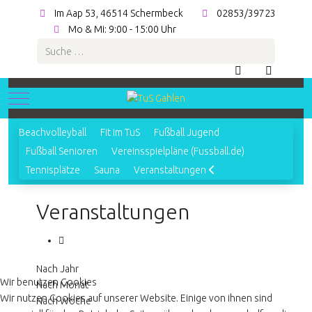
Im Aap 53, 46514 Schermbeck
02853/39723
Mo & Mi: 9:00 - 15:00 Uhr
Suchen
Mobile Menu Toggle
Beachvolleyball
Fit im TuS
Fußball Jugend
Fußball Senioren
Vereinsspielpläne (Fussball.de)
Tennisplätze
Sauna
Veranstaltungen
Veranstaltungen
Nach Jahr
Wir benutzen Cookies
Nach Monat
Wir nutzen Cookies auf unserer Website. Einige von ihnen sind
Nach Woche