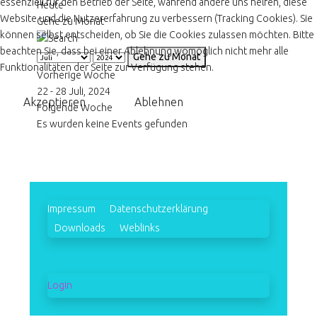
essenziell für den Betrieb der Seite, während andere uns helfen, diese
Heute
Website und die Nutzererfahrung zu verbessern (Tracking Cookies). Sie
Gehe zu Monat
können selbst entscheiden, ob Sie die Cookies zulassen möchten. Bitte
beachten Sie, dass bei einer Ablehnung womöglich nicht mehr alle
Gehe zu Monat
Funktionalitäten der Seite zur Verfügung stehen.
Vorherige Woche
22 - 28 Juli, 2024
Akzeptieren
Ablehnen
Folgende Woche
Es wurden keine Events gefunden
Impressum
Datenschutzerklärung
Downloads
Weblinks
Login