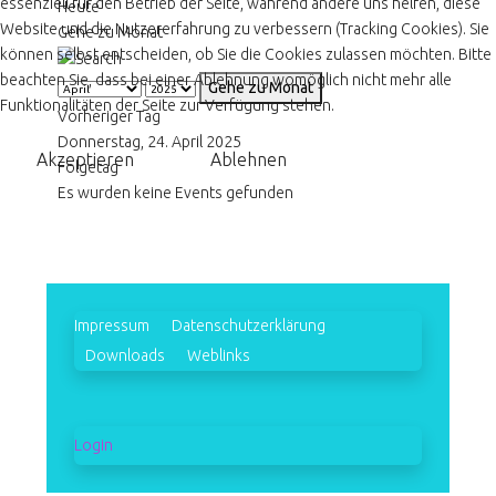
essenziell für den Betrieb der Seite, während andere uns helfen, diese
Heute
Website und die Nutzererfahrung zu verbessern (Tracking Cookies). Sie
Gehe zu Monat
können selbst entscheiden, ob Sie die Cookies zulassen möchten. Bitte
beachten Sie, dass bei einer Ablehnung womöglich nicht mehr alle
Gehe zu Monat
Funktionalitäten der Seite zur Verfügung stehen.
Vorheriger Tag
Donnerstag, 24. April 2025
Akzeptieren
Ablehnen
Folgetag
Es wurden keine Events gefunden
Impressum
Datenschutzerklärung
Downloads
Weblinks
Login