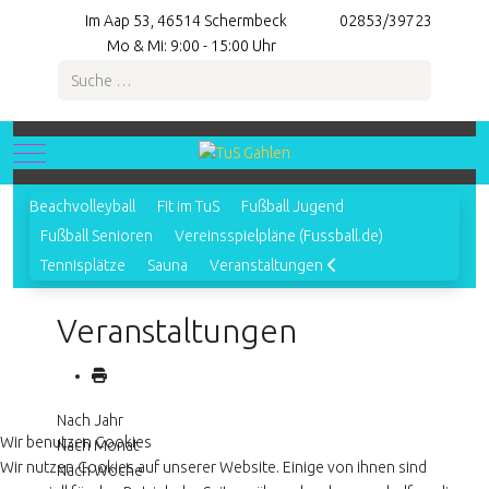
Im Aap 53, 46514 Schermbeck
02853/39723
Mo & Mi: 9:00 - 15:00 Uhr
Suchen
Mobile Menu Toggle
Beachvolleyball
Fit im TuS
Fußball Jugend
Fußball Senioren
Vereinsspielpläne (Fussball.de)
Tennisplätze
Sauna
Veranstaltungen
Veranstaltungen
Nach Jahr
Wir benutzen Cookies
Nach Monat
Wir nutzen Cookies auf unserer Website. Einige von ihnen sind
Nach Woche