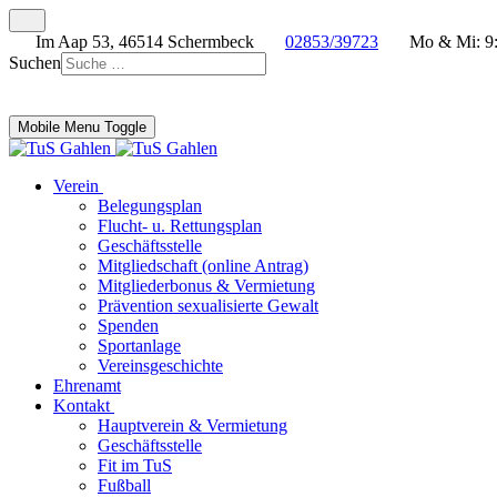
Im Aap 53, 46514 Schermbeck
02853/39723
Mo & Mi: 9:
Suchen
Mobile Menu Toggle
Verein
Belegungsplan
Flucht- u. Rettungsplan
Geschäftsstelle
Mitgliedschaft (online Antrag)
Mitgliederbonus & Vermietung
Prävention sexualisierte Gewalt
Spenden
Sportanlage
Vereinsgeschichte
Ehrenamt
Kontakt
Hauptverein & Vermietung
Geschäftsstelle
Fit im TuS
Fußball