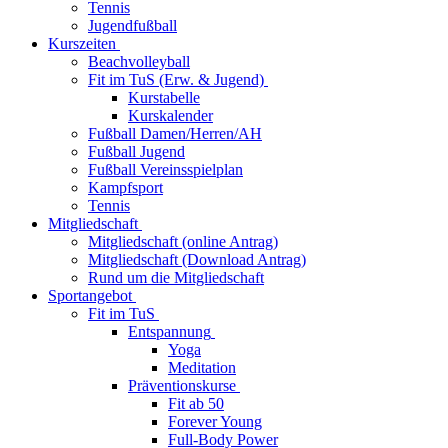
Tennis
Jugendfußball
Kurszeiten
Beachvolleyball
Fit im TuS (Erw. & Jugend)
Kurstabelle
Kurskalender
Fußball Damen/Herren/AH
Fußball Jugend
Fußball Vereinsspielplan
Kampfsport
Tennis
Mitgliedschaft
Mitgliedschaft (online Antrag)
Mitgliedschaft (Download Antrag)
Rund um die Mitgliedschaft
Sportangebot
Fit im TuS
Entspannung
Yoga
Meditation
Präventionskurse
Fit ab 50
Forever Young
Full-Body Power