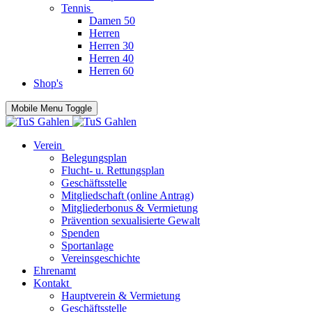
Tennis
Damen 50
Herren
Herren 30
Herren 40
Herren 60
Shop's
Mobile Menu Toggle
Verein
Belegungsplan
Flucht- u. Rettungsplan
Geschäftsstelle
Mitgliedschaft (online Antrag)
Mitgliederbonus & Vermietung
Prävention sexualisierte Gewalt
Spenden
Sportanlage
Vereinsgeschichte
Ehrenamt
Kontakt
Hauptverein & Vermietung
Geschäftsstelle