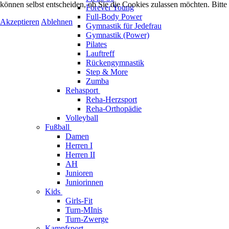
können selbst entscheiden, ob Sie die Cookies zulassen möchten. Bitte
Forever Young
Full-Body Power
Akzeptieren
Ablehnen
Gymnastik für Jedefrau
Gymnastik (Power)
Pilates
Lauftreff
Rückengymnastik
Step & More
Zumba
Rehasport
Reha-Herzsport
Reha-Orthopädie
Volleyball
Fußball
Damen
Herren I
Herren II
AH
Junioren
Juniorinnen
Kids
Girls-Fit
Turn-MInis
Turn-Zwerge
Kampfsport