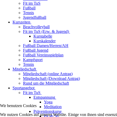
Fit im TuS
Fußball
Tennis
Jugendfußball
Kurszeiten
Beachvolleyball
Fit im TuS (Erw. & Jugend)
Kurstabelle
Kurskalender
Fußball Damen/Herren/AH
Fußball Jugend
Fußball Vereinsspielplan
Kampfsport
Tennis
Mitgliedschaft
Mitgliedschaft (online Antrag)
Mitgliedschaft (Download Antrag)
Rund um die Mitgliedschaft
Sportangebot
Fit im TuS
Entspannung
Yoga
Wir benutzen Cookies
Meditation
Präventionskurse
Wir nutzen Cookies auf unserer Website. Einige von ihnen sind essenzi
Fit ab 50