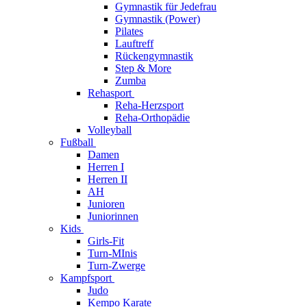
Gymnastik für Jedefrau
Gymnastik (Power)
Pilates
Lauftreff
Rückengymnastik
Step & More
Zumba
Rehasport
Reha-Herzsport
Reha-Orthopädie
Volleyball
Fußball
Damen
Herren I
Herren II
AH
Junioren
Juniorinnen
Kids
Girls-Fit
Turn-MInis
Turn-Zwerge
Kampfsport
Judo
Kempo Karate