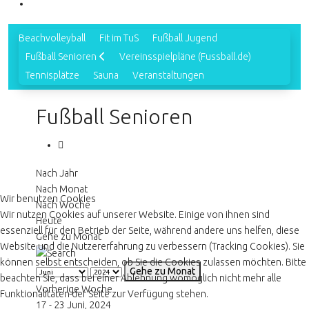
Beachvolleyball
Fit im TuS
Fußball Jugend
Fußball Senioren
Vereinsspielpläne (Fussball.de)
Tennisplätze
Sauna
Veranstaltungen
Fußball Senioren
Nach Jahr
Nach Monat
Wir benutzen Cookies
Nach Woche
Wir nutzen Cookies auf unserer Website. Einige von ihnen sind
Heute
essenziell für den Betrieb der Seite, während andere uns helfen, diese
Gehe zu Monat
Website und die Nutzererfahrung zu verbessern (Tracking Cookies). Sie
können selbst entscheiden, ob Sie die Cookies zulassen möchten. Bitte
Gehe zu Monat
beachten Sie, dass bei einer Ablehnung womöglich nicht mehr alle
Vorherige Woche
Funktionalitäten der Seite zur Verfügung stehen.
17 - 23 Juni, 2024