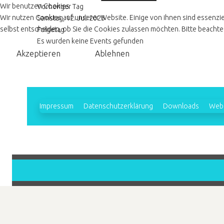
Wir benutzen Cookies
Vorheriger Tag
Wir nutzen Cookies auf unserer Website. Einige von ihnen sind essenzie
Samstag, 12. Juli 2025
selbst entscheiden, ob Sie die Cookies zulassen möchten. Bitte beachten
Folgetag
Es wurden keine Events gefunden
Akzeptieren
Ablehnen
Impressum
Datenschutzerklärung
Downloads
Webl