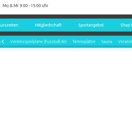
Mo & Mi: 9:00 - 15:00 Uhr
Kurszeiten
Mitgliedschaft
Sportangebot
Shop'
n
Vereinsspielpläne (Fussball.de)
Tennisplätze
Sauna
Verans