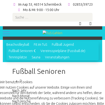
Im Aap 53, 46514 Schermbeck
02853/39723
Mo & Mi: 9:00 - 15:00 Uhr
Suchen
Mobile Menu Toggle
Beachvolleyball
Fit im TuS
Fußball Jugend
Fußball Senioren
Vereinsspielpläne (Fussball.de)
Tennisplätze
Sauna
Veranstaltungen
Fußball Senioren
Wir benutzen Cookies
Wir nutzen Cookies auf unserer Website. Einige von ihnen sind
Nach Jahr
essenziell für den Betrieb der Seite, während andere uns helfen, diese
Nach Monat
Website und die Nutzererfahrung zu verbessern (Tracking Cookies). Sie
Nach Woche
können selbst entscheiden, ob Sie die Cookies zulassen möchten. Bitte