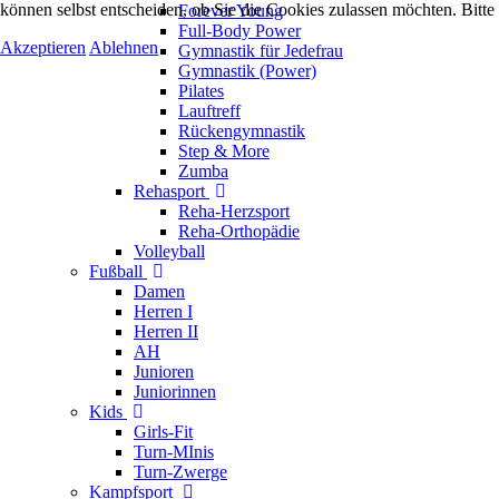
können selbst entscheiden, ob Sie die Cookies zulassen möchten. Bitte
Forever Young
Full-Body Power
Akzeptieren
Ablehnen
Gymnastik für Jedefrau
Gymnastik (Power)
Pilates
Lauftreff
Rückengymnastik
Step & More
Zumba
Rehasport
Reha-Herzsport
Reha-Orthopädie
Volleyball
Fußball
Damen
Herren I
Herren II
AH
Junioren
Juniorinnen
Kids
Girls-Fit
Turn-MInis
Turn-Zwerge
Kampfsport