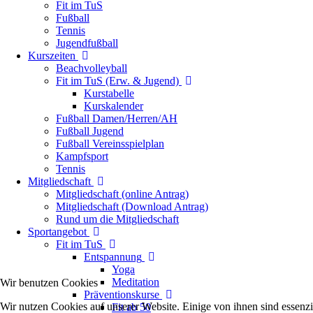
Fit im TuS
Fußball
Tennis
Jugendfußball
Kurszeiten
Beachvolleyball
Fit im TuS (Erw. & Jugend)
Kurstabelle
Kurskalender
Fußball Damen/Herren/AH
Fußball Jugend
Fußball Vereinsspielplan
Kampfsport
Tennis
Mitgliedschaft
Mitgliedschaft (online Antrag)
Mitgliedschaft (Download Antrag)
Rund um die Mitgliedschaft
Sportangebot
Fit im TuS
Entspannung
Yoga
Meditation
Wir benutzen Cookies
Präventionskurse
Wir nutzen Cookies auf unserer Website. Einige von ihnen sind essenzi
Fit ab 50