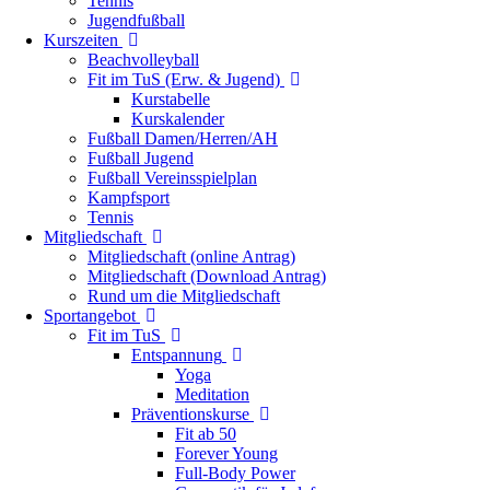
Tennis
Jugendfußball
Kurszeiten
Beachvolleyball
Fit im TuS (Erw. & Jugend)
Kurstabelle
Kurskalender
Fußball Damen/Herren/AH
Fußball Jugend
Fußball Vereinsspielplan
Kampfsport
Tennis
Mitgliedschaft
Mitgliedschaft (online Antrag)
Mitgliedschaft (Download Antrag)
Rund um die Mitgliedschaft
Sportangebot
Fit im TuS
Entspannung
Yoga
Meditation
Präventionskurse
Fit ab 50
Forever Young
Full-Body Power