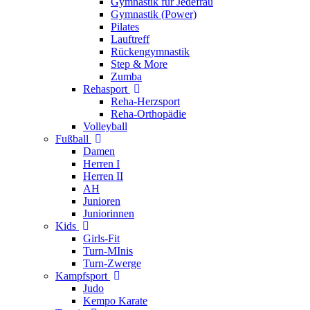
Gymnastik für Jedefrau
Gymnastik (Power)
Pilates
Lauftreff
Rückengymnastik
Step & More
Zumba
Rehasport
Reha-Herzsport
Reha-Orthopädie
Volleyball
Fußball
Damen
Herren I
Herren II
AH
Junioren
Juniorinnen
Kids
Girls-Fit
Turn-MInis
Turn-Zwerge
Kampfsport
Judo
Kempo Karate