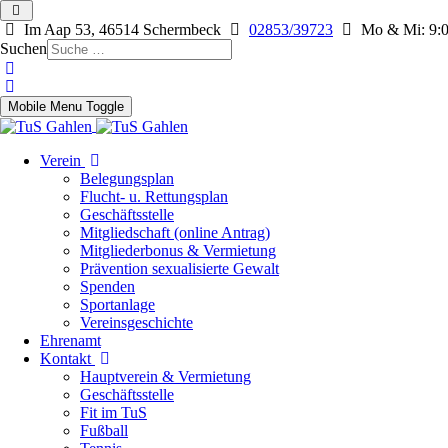
Im Aap 53, 46514 Schermbeck
02853/39723
Mo & Mi: 9:0
Suchen
Mobile Menu Toggle
Verein
Belegungsplan
Flucht- u. Rettungsplan
Geschäftsstelle
Mitgliedschaft (online Antrag)
Mitgliederbonus & Vermietung
Prävention sexualisierte Gewalt
Spenden
Sportanlage
Vereinsgeschichte
Ehrenamt
Kontakt
Hauptverein & Vermietung
Geschäftsstelle
Fit im TuS
Fußball