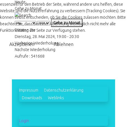
Heute
essenziell für den Betrieb der Seite, während andere uns helfen, diese
Gehe zu Monat
Website und die Nutzererfahrung zu verbessern (Tracking Cookies). Sie
können selbst entscheiden, ob Sie die Cookies zulassen möchten. Bitte
Gehe zu Monat
beachten Sie, dass bei einer Ablehnung womöglich nicht mehr alle
Training 2te
Funktionalitäten der Seite zur Verfügung stehen.
Dienstag, 28. Mai 2024, 19:00 - 20:30
Vorherige Wiederholung
Akzeptieren
Ablehnen
Nächste Wiederholung
Aufrufe
: 541668
Impressum
Datenschutzerklärung
Downloads
Weblinks
Login