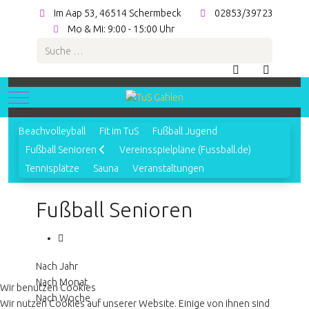
Im Aap 53, 46514 Schermbeck
02853/39723
Mo & Mi: 9:00 - 15:00 Uhr
Suchen
Mobile Menu Toggle
Beachvolleyball
Fit im TuS
Fußball Jugend
Fußball Senioren
Vereinsspielpläne (Fussball.de)
Tennisplätze
Sauna
Veranstaltungen
Fußball Senioren
Nach Jahr
Nach Monat
Wir benutzen Cookies
Nach Woche
Wir nutzen Cookies auf unserer Website. Einige von ihnen sind