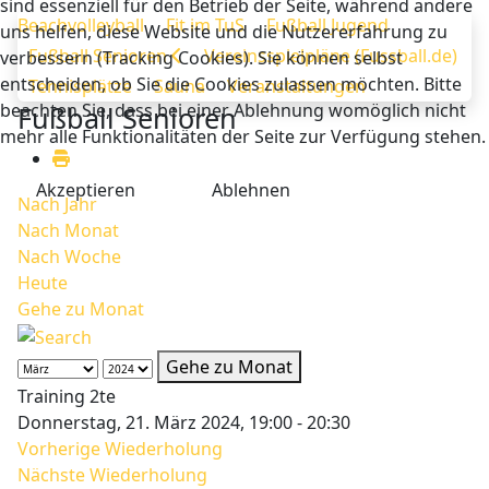
sind essenziell für den Betrieb der Seite, während andere
Beachvolleyball
Fit im TuS
Fußball Jugend
uns helfen, diese Website und die Nutzererfahrung zu
Fußball Senioren
Vereinsspielpläne (Fussball.de)
verbessern (Tracking Cookies). Sie können selbst
entscheiden, ob Sie die Cookies zulassen möchten. Bitte
Tennisplätze
Sauna
Veranstaltungen
beachten Sie, dass bei einer Ablehnung womöglich nicht
Fußball Senioren
mehr alle Funktionalitäten der Seite zur Verfügung stehen.
Akzeptieren
Ablehnen
Nach Jahr
Nach Monat
Nach Woche
Heute
Gehe zu Monat
Gehe zu Monat
Training 2te
Donnerstag, 21. März 2024, 19:00 - 20:30
Vorherige Wiederholung
Nächste Wiederholung