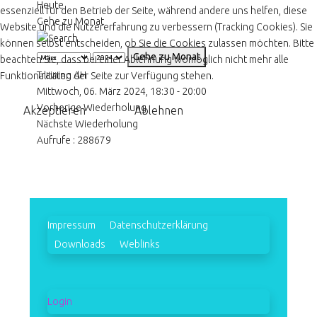
Heute
essenziell für den Betrieb der Seite, während andere uns helfen, diese
Gehe zu Monat
Website und die Nutzererfahrung zu verbessern (Tracking Cookies). Sie
können selbst entscheiden, ob Sie die Cookies zulassen möchten. Bitte
Gehe zu Monat
beachten Sie, dass bei einer Ablehnung womöglich nicht mehr alle
Training AH
Funktionalitäten der Seite zur Verfügung stehen.
Mittwoch, 06. März 2024, 18:30 - 20:00
Vorherige Wiederholung
Akzeptieren
Ablehnen
Nächste Wiederholung
Aufrufe
: 288679
Impressum
Datenschutzerklärung
Downloads
Weblinks
Login