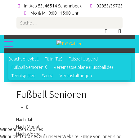
Im Aap 53, 46514 Schermbeck
02853/39723
Mo & Mi: 9:00 - 15:00 Uhr
Suchen
Mobile Menu Toggle
Beachvolleyball
Fit im TuS
Fußball Jugend
Fußball Senioren
Vereinsspielpläne (Fussball.de)
Tennisplätze
Sauna
Veranstaltungen
Fußball Senioren
Nach Jahr
Nach Monat
Wir benutzen Cookies
Nach Woche
Wir nutzen Cookies auf unserer Website. Einige von ihnen sind