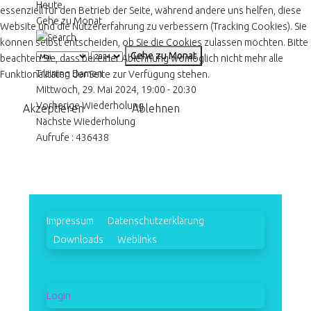
Heute
essenziell für den Betrieb der Seite, während andere uns helfen, diese
Gehe zu Monat
Website und die Nutzererfahrung zu verbessern (Tracking Cookies). Sie
können selbst entscheiden, ob Sie die Cookies zulassen möchten. Bitte
Gehe zu Monat
beachten Sie, dass bei einer Ablehnung womöglich nicht mehr alle
Training Damen
Funktionalitäten der Seite zur Verfügung stehen.
Mittwoch, 29. Mai 2024, 19:00 - 20:30
Vorherige Wiederholung
Akzeptieren
Ablehnen
Nächste Wiederholung
Aufrufe
: 436438
Impressum
Datenschutzerklärung
Downloads
Weblinks
Login