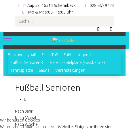
Im Aap 53, 46514 Schermbeck
02853/39723
Mo & Mi: 9:00 - 15:00 Uhr
Suchen
Mobile Menu Toggle
Beachvolleyball
Fit im TuS
Fußball Jugend
Fußball Senioren
Vereinsspielpläne (Fussball.de)
Tennisplätze
Sauna
Veranstaltungen
Fußball Senioren
Nach Jahr
Nach Monat
Wir benutzen Cookies
Nach Woche
Wir nutzen Cookies auf unserer Website. Einige von ihnen sind