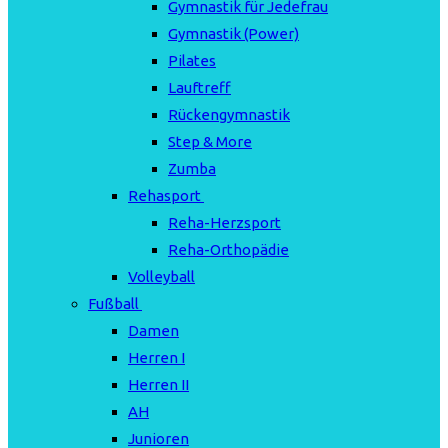
Gymnastik für Jedefrau
Gymnastik (Power)
Pilates
Lauftreff
Rückengymnastik
Step & More
Zumba
Rehasport
Reha-Herzsport
Reha-Orthopädie
Volleyball
Fußball
Damen
Herren I
Herren II
AH
Junioren