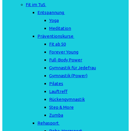
Fit im TuS
Entspannung
Yoga
Meditation
Präventionskurse
Fit ab 50
Forever Young
Full-Body Power
Gymnastik für Jedefrau
Gymnastik (Power)
Pilates
Lauftreff
Rückengymnastik
Step & More
Zumba
Rehasport
Reha-Herzsport