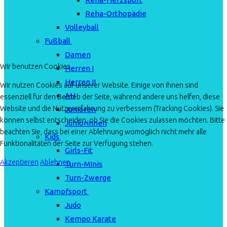
Reha-Orthopädie
Volleyball
Fußball
Damen
Wir benutzen Cookies
Herren I
Herren II
Wir nutzen Cookies auf unserer Website. Einige von ihnen sind
AH
essenziell für den Betrieb der Seite, während andere uns helfen, diese
Website und die Nutzererfahrung zu verbessern (Tracking Cookies). Sie
Junioren
können selbst entscheiden, ob Sie die Cookies zulassen möchten. Bitte
Juniorinnen
beachten Sie, dass bei einer Ablehnung womöglich nicht mehr alle
Kids
Funktionalitäten der Seite zur Verfügung stehen.
Girls-Fit
Akzeptieren
Ablehnen
Turn-MInis
Turn-Zwerge
Kampfsport
Judo
Kempo Karate