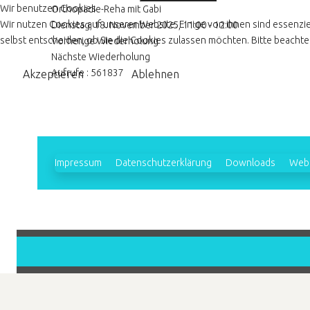
Wir benutzen Cookies
Orthopädie-Reha mit Gabi
Wir nutzen Cookies auf unserer Website. Einige von ihnen sind essenzie
Dienstag, 18. November 2025, 11:00 - 12:00
selbst entscheiden, ob Sie die Cookies zulassen möchten. Bitte beachten
Vorherige Wiederholung
Nächste Wiederholung
Aufrufe
: 561837
Akzeptieren
Ablehnen
Impressum
Datenschutzerklärung
Downloads
Webl