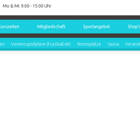
Mo & Mi: 9:00 - 15:00 Uhr
Kurszeiten
Mitgliedschaft
Sportangebot
Shop'
ren
Vereinsspielpläne (Fussball.de)
Tennisplätze
Sauna
Verans