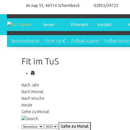
Im Aap 53, 46514 Schermbeck
02853/39723
Verein
Ehrenamt
Kontakt
Beachvolleyball
Fit im TuS
Fußball Jugend
Fußball Senio
Fit im TuS
Nach Jahr
Nach Monat
Nach Woche
Heute
Gehe zu Monat
Gehe zu Monat