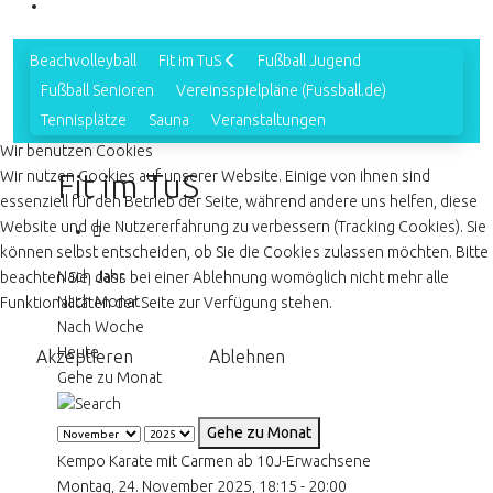
Beachvolleyball
Fit im TuS
Fußball Jugend
Fußball Senioren
Vereinsspielpläne (Fussball.de)
Tennisplätze
Sauna
Veranstaltungen
Wir benutzen Cookies
Wir nutzen Cookies auf unserer Website. Einige von ihnen sind
Fit im TuS
essenziell für den Betrieb der Seite, während andere uns helfen, diese
Website und die Nutzererfahrung zu verbessern (Tracking Cookies). Sie
können selbst entscheiden, ob Sie die Cookies zulassen möchten. Bitte
Nach Jahr
beachten Sie, dass bei einer Ablehnung womöglich nicht mehr alle
Nach Monat
Funktionalitäten der Seite zur Verfügung stehen.
Nach Woche
Heute
Akzeptieren
Ablehnen
Gehe zu Monat
Gehe zu Monat
Kempo Karate mit Carmen ab 10J-Erwachsene
Montag, 24. November 2025, 18:15 - 20:00