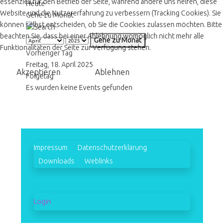
essenziell für den Betrieb der Seite, während andere uns helfen, diese
Heute
Website und die Nutzererfahrung zu verbessern (Tracking Cookies). Sie
Gehe zu Monat
können selbst entscheiden, ob Sie die Cookies zulassen möchten. Bitte
beachten Sie, dass bei einer Ablehnung womöglich nicht mehr alle
Gehe zu Monat
Funktionalitäten der Seite zur Verfügung stehen.
Vorheriger Tag
Freitag, 18. April 2025
Akzeptieren
Ablehnen
Folgetag
Es wurden keine Events gefunden
Impressum
Datenschutzerklärung
Downloads
Weblinks
Login