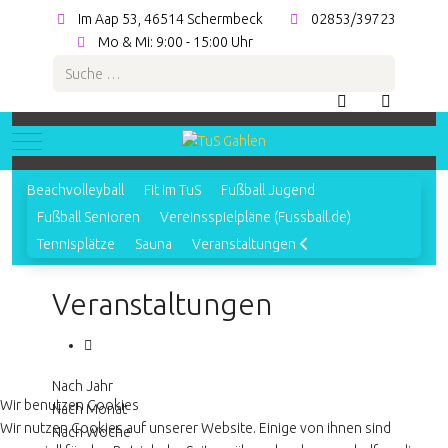
Im Aap 53, 46514 Schermbeck
02853/39723
Mo & Mi: 9:00 - 15:00 Uhr
Suchen
Mobile Menu Toggle
Beachvolleyball
Fit im TuS
Fußball Jugend
Fußball Senioren
Vereinsspielpläne (Fussball.de)
Tennisplätze
Sauna
Veranstaltungen
Veranstaltungen
Nach Jahr
Wir benutzen Cookies
Nach Monat
Wir nutzen Cookies auf unserer Website. Einige von ihnen sind
Nach Woche