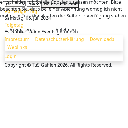
entscheiden, ob Sie die Cookies zulassen möchten. Bitte
Gehe zu Monat
beachten Sie, dass bei einer Ablehnung womöglich nicht
Vorheriger Tag
mehr alle Funktionalitäten der Seite zur Verfügung stehen.
Samstag, 06. Juli 2024
Folgetag
Akzeptieren
Ablehnen
Es wurden keine Events gefunden
Impressum
Datenschutzerklärung
Downloads
Weblinks
Login
Copyright © TuS Gahlen 2026, All Rights Reserved.