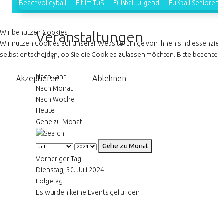
Beachvolleyball
Fit im TuS
Fußball Jugend
Fußball Seniore
Wir benutzen Cookies
Veranstaltungen
Wir nutzen Cookies auf unserer Website. Einige von ihnen sind essenzie
selbst entscheiden, ob Sie die Cookies zulassen möchten. Bitte beachten
Nach Jahr
Akzeptieren
Ablehnen
Nach Monat
Nach Woche
Heute
Gehe zu Monat
Gehe zu Monat
Vorheriger Tag
Dienstag, 30. Juli 2024
Folgetag
Es wurden keine Events gefunden