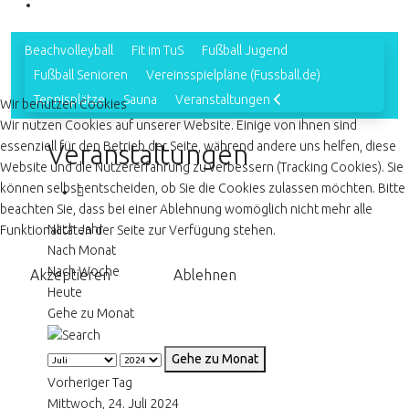
Beachvolleyball
Fit im TuS
Fußball Jugend
Fußball Senioren
Vereinsspielpläne (Fussball.de)
Tennisplätze
Sauna
Veranstaltungen
Wir benutzen Cookies
Wir nutzen Cookies auf unserer Website. Einige von ihnen sind
essenziell für den Betrieb der Seite, während andere uns helfen, diese
Veranstaltungen
Website und die Nutzererfahrung zu verbessern (Tracking Cookies). Sie
können selbst entscheiden, ob Sie die Cookies zulassen möchten. Bitte
beachten Sie, dass bei einer Ablehnung womöglich nicht mehr alle
Nach Jahr
Funktionalitäten der Seite zur Verfügung stehen.
Nach Monat
Nach Woche
Akzeptieren
Ablehnen
Heute
Gehe zu Monat
Gehe zu Monat
Vorheriger Tag
Mittwoch, 24. Juli 2024