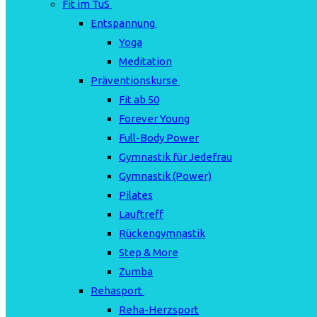
Fit im TuS
Entspannung
Yoga
Meditation
Präventionskurse
Fit ab 50
Forever Young
Full-Body Power
Gymnastik für Jedefrau
Gymnastik (Power)
Pilates
Lauftreff
Rückengymnastik
Step & More
Zumba
Rehasport
Reha-Herzsport