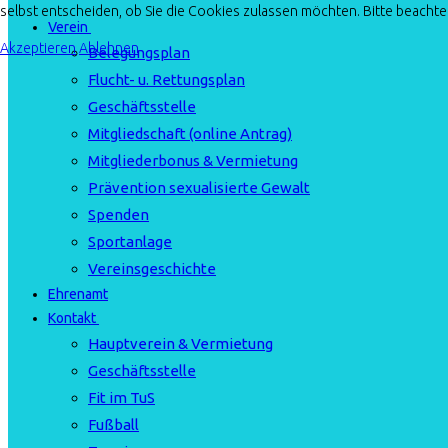
selbst entscheiden, ob Sie die Cookies zulassen möchten. Bitte beachten
Verein
Akzeptieren
Ablehnen
Belegungsplan
Flucht- u. Rettungsplan
Geschäftsstelle
Mitgliedschaft (online Antrag)
Mitgliederbonus & Vermietung
Prävention sexualisierte Gewalt
Spenden
Sportanlage
Vereinsgeschichte
Ehrenamt
Kontakt
Hauptverein & Vermietung
Geschäftsstelle
Fit im TuS
Fußball