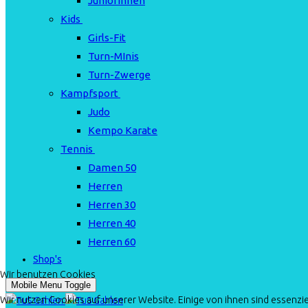
Juniorinnen
Kids
Girls-Fit
Turn-MInis
Turn-Zwerge
Kampfsport
Judo
Kempo Karate
Tennis
Damen 50
Herren
Herren 30
Herren 40
Herren 60
Shop's
Wir benutzen Cookies
Mobile Menu Toggle
Wir nutzen Cookies auf unserer Website. Einige von ihnen sind essenzie