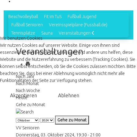
Beachvolleyball
Fit im TuS
Fußball Jugend
Fußball Senioren
Vereinsspielpläne (Fussball.de)
Tennisplätze
Sauna
Veranstaltungen
Wir benutzen Cookies
Wir nutzen Cookies auf unserer Website. Einige von ihnen sind
Veranstaltungen
essenziell für den Betrieb der Seite, während andere uns helfen, diese
Website und die Nutzererfahrung zu verbessern (Tracking Cookies). Sie
können selbst entscheiden, ob Sie die Cookies zulassen möchten. Bitte
beachten Sie, dass bei einer Ablehnung womöglich nicht mehr alle
Nach Jahr
Funktionalitäten der Seite zur Verfügung stehen.
Nach Monat
Nach Woche
Akzeptieren
Ablehnen
Heute
Gehe zu Monat
Gehe zu Monat
VV Senioren
Donnerstag, 03. Oktober 2024, 19:30 - 21:00