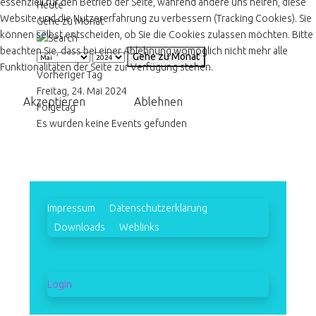
essenziell für den Betrieb der Seite, während andere uns helfen, diese
Heute
Website und die Nutzererfahrung zu verbessern (Tracking Cookies). Sie
Gehe zu Monat
können selbst entscheiden, ob Sie die Cookies zulassen möchten. Bitte
beachten Sie, dass bei einer Ablehnung womöglich nicht mehr alle
Gehe zu Monat
Funktionalitäten der Seite zur Verfügung stehen.
Vorheriger Tag
Freitag, 24. Mai 2024
Akzeptieren
Ablehnen
Folgetag
Es wurden keine Events gefunden
Impressum
Datenschutzerklärung
Downloads
Weblinks
Login