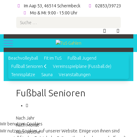
Im Aap 53, 46514 Schermbeck
02853/39723
Mo & Mi: 9:00 - 15:00 Uhr
Suchen
Mobile Menu Toggle
Beachvolleyball
Fit im TuS
Fußball Jugend
Fußball Senioren
Vereinsspielpläne (Fussball.de)
Tennisplätze
Sauna
Veranstaltungen
Fußball Senioren
Nach Jahr
Wir benutzen Cookies
Nach Monat
Wir nutzen Cookies auf unserer Website. Einige von ihnen sind
Nach Woche