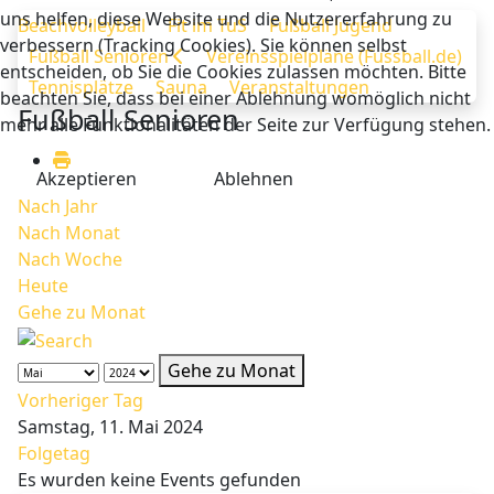
uns helfen, diese Website und die Nutzererfahrung zu
Beachvolleyball
Fit im TuS
Fußball Jugend
verbessern (Tracking Cookies). Sie können selbst
Fußball Senioren
Vereinsspielpläne (Fussball.de)
entscheiden, ob Sie die Cookies zulassen möchten. Bitte
Tennisplätze
Sauna
Veranstaltungen
beachten Sie, dass bei einer Ablehnung womöglich nicht
Fußball Senioren
mehr alle Funktionalitäten der Seite zur Verfügung stehen.
Akzeptieren
Ablehnen
Nach Jahr
Nach Monat
Nach Woche
Heute
Gehe zu Monat
Gehe zu Monat
Vorheriger Tag
Samstag, 11. Mai 2024
Folgetag
Es wurden keine Events gefunden