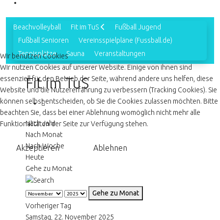
Beachvolleyball
Fit im TuS
Fußball Jugend
Fußball Senioren
Vereinsspielpläne (Fussball.de)
Tennisplätze
Sauna
Veranstaltungen
Wir benutzen Cookies
Wir nutzen Cookies auf unserer Website. Einige von ihnen sind
essenziell für den Betrieb der Seite, während andere uns helfen, diese
Fit im TuS
Website und die Nutzererfahrung zu verbessern (Tracking Cookies). Sie
können selbst entscheiden, ob Sie die Cookies zulassen möchten. Bitte
beachten Sie, dass bei einer Ablehnung womöglich nicht mehr alle
Nach Jahr
Funktionalitäten der Seite zur Verfügung stehen.
Nach Monat
Nach Woche
Akzeptieren
Ablehnen
Heute
Gehe zu Monat
Gehe zu Monat
Vorheriger Tag
Samstag, 22. November 2025