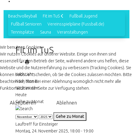
Beachvolleyball
Fit im TuS
Fußball Jugend
Fußball Senioren
Vereinsspielpläne (Fussball.de)
Tennisplätze
Sauna
Veranstaltungen
Wir benutzen Cookies
Fit im TuS
Wir nutzen Cookies auf unserer Website. Einige von ihnen sind
essenziell für den Betrieb der Seite, während andere uns helfen, diese
Website und die Nutzererfahrung zu verbessern (Tracking Cookies). Sie
Nach Jahr
können selbst entscheiden, ob Sie die Cookies zulassen möchten. Bitte
Nach Monat
beachten Sie, dass bei einer Ablehnung womöglich nicht mehr alle
Nach Woche
Funktionalitäten der Seite zur Verfügung stehen.
Heute
Gehe zu Monat
Akzeptieren
Ablehnen
Gehe zu Monat
Lauftreff für Einsteiger
Montag, 24. November 2025, 18:00 - 19:00