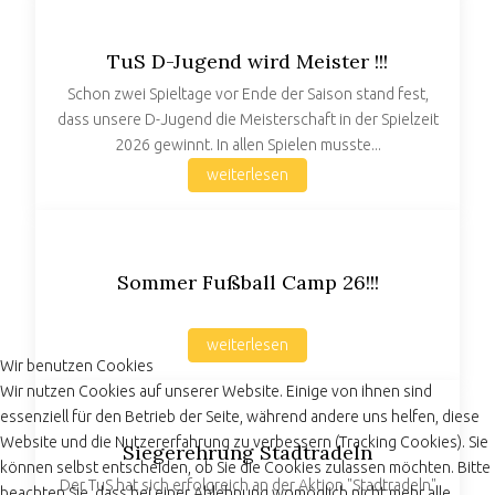
TuS D-Jugend wird Meister !!!
Schon zwei Spieltage vor Ende der Saison stand fest,
dass unsere D-Jugend die Meisterschaft in der Spielzeit
2026 gewinnt. In allen Spielen musste...
weiterlesen
Sommer Fußball Camp 26!!!
weiterlesen
Wir benutzen Cookies
Wir nutzen Cookies auf unserer Website. Einige von ihnen sind
essenziell für den Betrieb der Seite, während andere uns helfen, diese
Website und die Nutzererfahrung zu verbessern (Tracking Cookies). Sie
Siegerehrung Stadtradeln
können selbst entscheiden, ob Sie die Cookies zulassen möchten. Bitte
Der TuS hat sich erfolgreich an der Aktion "Stadtradeln"
beachten Sie, dass bei einer Ablehnung womöglich nicht mehr alle