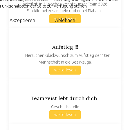
beteiligt. In 3 Wochen konnte unser Team 5826
Funktionalitäten der Seite zur Verfügung stehen.
Fahrkilometer sammeln und den 4 Platz in...
weiterlesen
Akzeptieren
Ablehnen
Aufstieg !!!
Herzlichen Glückwunsch zum Aufstieg der 1ten
Mannschaft in die Bezirksliga.
weiterlesen
Teamgeist lebt durch dich !
Geschäftsstelle
weiterlesen